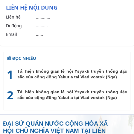
LIÊN HỆ NỘI DUNG
Liên hệ
............
Di động
..........
Email
......
📰 ĐỌC NHIỀU
1
Tái hiện không gian lễ hội Ysyakh truyền thống đặc
sắc của cộng đồng Yakutia tại Vladivostok (Nga)
2
Tái hiện không gian lễ hội Ysyakh truyền thống đặc
sắc của cộng đồng Yakutia tại Vladivostok (Nga)
ĐẠI SỨ QUÁN NƯỚC CỘNG HÒA XÃ
HỘI CHỦ NGHĨA VIỆT NAM TẠI LIÊN