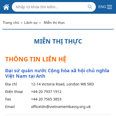
Skip to Main Content
ĐẠI SỨ QUÁN VIỆT NAM
ENG
ẠI LIÊN HIỆP VƯƠNG QUỐC ANH VÀ BẮC AI-LEN
>
>
Trang chủ
Lãnh sự
Miễn thị thực
MIỄN THỊ THỰC
THÔNG TIN LIÊN HỆ
Đại sứ quán nước Cộng hòa xã hội chủ nghĩa
Việt Nam tại Anh
Địa chỉ
12-14 Victoria Road, London W8 5RD
Điện thoại
+44-20 7937 1912
Fax
+44-20 7565 3853
Email
officeldn@vietnamembassy.org.uk