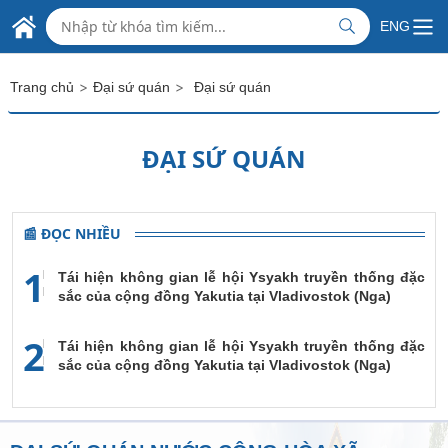
Skip to Main Content
ĐẠI SỨ QUÁN VIỆT NAM
ENG
ẠI LIÊN HIỆP VƯƠNG QUỐC ANH VÀ BẮC AI-LEN
>
>
Trang chủ
Đại sứ quán
Đại sứ quán
ĐẠI SỨ QUÁN
📰 ĐỌC NHIỀU
1
Tái hiện không gian lễ hội Ysyakh truyền thống đặc
sắc của cộng đồng Yakutia tại Vladivostok (Nga)
2
Tái hiện không gian lễ hội Ysyakh truyền thống đặc
sắc của cộng đồng Yakutia tại Vladivostok (Nga)