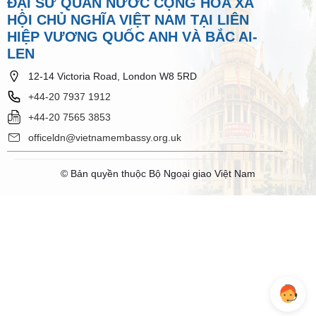
ĐẠI SỨ QUÁN NƯỚC CỘNG HÒA XÃ
HỘI CHỦ NGHĨA VIỆT NAM TẠI LIÊN
HIỆP VƯƠNG QUỐC ANH VÀ BẮC AI-
LEN
12-14 Victoria Road, London W8 5RD
+44-20 7937 1912
+44-20 7565 3853
officeldn@vietnamembassy.org.uk
© Bản quyền thuộc Bộ Ngoại giao Việt Nam